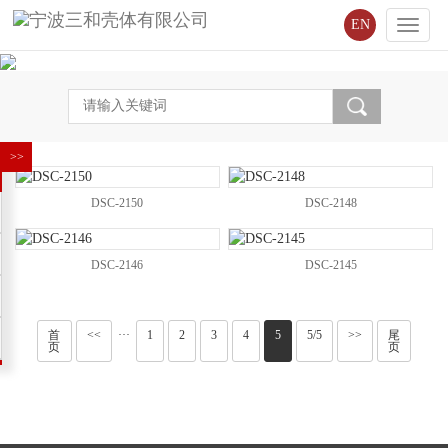
EN
Toggle
naviga
DSC-2150
DSC-2148
DSC-2146
DSC-2145
首
<<
···
1
2
3
4
5
5/5
>>
尾
页
页