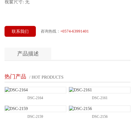
视窗尺寸: 无
产品描述
热门产品
/ HOT PRODUCTS
DSC-2164
DSC-2161
联系我们
咨询热线：
+0574-63991401
DSC-2159
DSC-2156