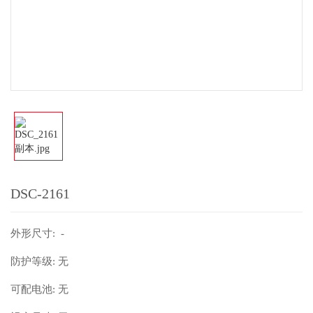
DSC-2161
外形尺寸: -
防护等级: 无
可配电池: 无