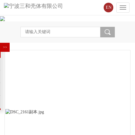
EN
Toggle
naviga