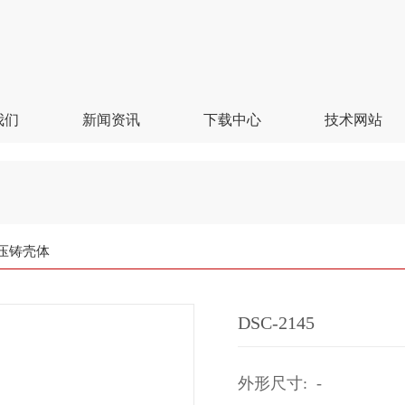
我们
新闻资讯
下载中心
技术网站
压铸壳体
DSC-2145
外形尺寸: -