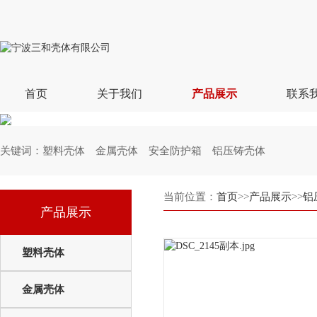
首页
关于我们
产品展示
联系
关键词：
塑料壳体
金属壳体
安全防护箱
铝压铸壳体
当前位置：
首页
>>
产品展示
>>
铝
产品展示
塑料壳体
金属壳体