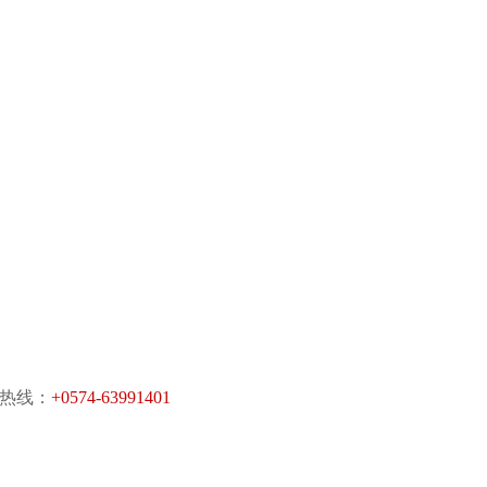
热线：
+0574-63991401