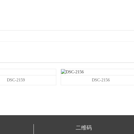
DSC-2159
DSC-2156
二维码