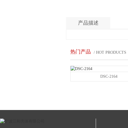
产品描述
热门产品
/ HOT PRODUCTS
DSC-2164