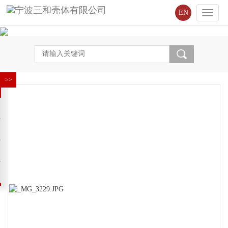
EN
Toggle
naviga